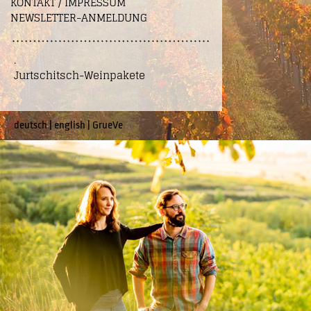
KONTAKT / IMPRESSUM
NEWSLETTER-ANMELDUNG
.
Jurtschitsch-Weinpakete
deutsch
|
english
|
GrueVe