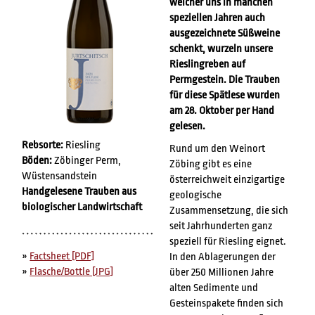
welcher uns in manchen
speziellen Jahren auch
ausgezeichnete Süßweine
schenkt, wurzeln unsere
Rieslingreben auf
Permgestein. Die Trauben
für diese Spätlese wurden
am 28. Oktober per Hand
gelesen.
Rebsorte:
Riesling
Rund um den Weinort
Böden:
Zöbinger Perm,
Zöbing gibt es eine
Wüstensandstein
österreichweit einzigartige
Handgelesene Trauben aus
geologische
biologischer Landwirtschaft
Zusammensetzung, die sich
seit Jahrhunderten ganz
speziell für Riesling eignet.
»
Factsheet [PDF]
In den Ablagerungen der
»
Flasche/Bottle [JPG]
über 250 Millionen Jahre
alten Sedimente und
Gesteinspakete finden sich