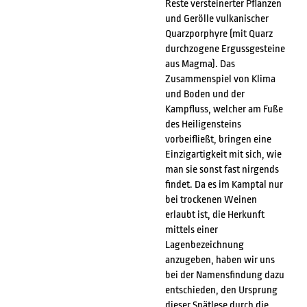
Reste versteinerter Pflanzen
und Gerölle vulkanischer
Quarzporphyre (mit Quarz
durchzogene Ergussgesteine
aus Magma). Das
Zusammenspiel von Klima
und Boden und der
Kampfluss, welcher am Fuße
des Heiligensteins
vorbeifließt, bringen eine
Einzigartigkeit mit sich, wie
man sie sonst fast nirgends
findet. Da es im Kamptal nur
bei trockenen Weinen
erlaubt ist, die Herkunft
mittels einer
Lagenbezeichnung
anzugeben, haben wir uns
bei der Namensfindung dazu
entschieden, den Ursprung
dieser Spätlese durch die