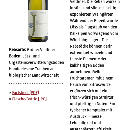
Veltliner. Die Reben wurzeln
in süd- und süd-ost-seitig
exponierten Weingärten.
Während der Eiszeit wurde
Löss als Flugstaub von den
Kalkalpen vorwiegend vom
Wind abgelagert. Die
Rebstöcke können darin
Rebsorte:
Grüner Veltliner
extrem tief wurzeln und
Boden:
Löss- und
feinste Elemente der
Urgesteinsverwitterungsboden
kalkhältigen Böden
Handgelesene Trauben aus
aufnehmen. Gelbe
biologischer Landwirtschaft
Fruchtaromen mit einem
Hauch von Zitruswürze
ergänzen sich mit einer
»
Factsheet [PDF]
frisch-würzigen Struktur
»
Flasche/Bottle [JPG]
und pfeffrigen Noten. Ein
typischer Kamptaler mit
Ausdruck, Finesse,
Lebendigkeit und
ausgeprägter Saftigkeit.