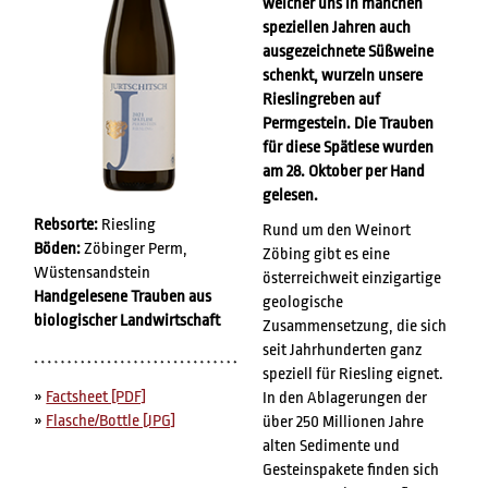
welcher uns in manchen
speziellen Jahren auch
ausgezeichnete Süßweine
schenkt, wurzeln unsere
Rieslingreben auf
Permgestein. Die Trauben
für diese Spätlese wurden
am 28. Oktober per Hand
gelesen.
Rebsorte:
Riesling
Rund um den Weinort
Böden:
Zöbinger Perm,
Zöbing gibt es eine
Wüstensandstein
österreichweit einzigartige
Handgelesene Trauben aus
geologische
biologischer Landwirtschaft
Zusammensetzung, die sich
seit Jahrhunderten ganz
speziell für Riesling eignet.
»
Factsheet [PDF]
In den Ablagerungen der
»
Flasche/Bottle [JPG]
über 250 Millionen Jahre
alten Sedimente und
Gesteinspakete finden sich