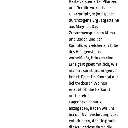
Reste versteinerter Pflanzen
und Gerölle vulkanischer
Quarzporphyre (mit Quarz
durchzogene Ergussgesteine
aus Magma). Das
Zusammenspiel von Klima
und Boden und der
Kampfluss, welcher am Fuße
des Heiligensteins
vorbeifließt, bringen eine
Einzigartigkeit mit sich, wie
man sie sonst fast nirgends
findet. Da es im Kamptal nur
bei trockenen Weinen
erlaubt ist, die Herkunft
mittels einer
Lagenbezeichnung
anzugeben, haben wir uns
bei der Namensfindung dazu
entschieden, den Ursprung
dieser Spätlese durch die