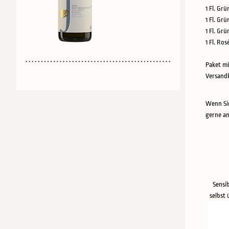
1 Fl. Grü
1 Fl. Grü
1 Fl. Gr
1 Fl. Ros
Paket mi
Versandk
Wenn Sie
gerne an
Sensi
selbst 