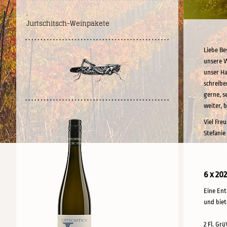
.
Jurtschitsch-Weinpakete
Liebe Be
unsere W
unser Ha
schreibe
gerne, s
weiter, 
Viel Fre
Stefanie
6 x 20
Eine Ent
und biet
2 Fl. Grü