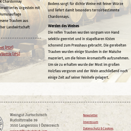
e:
Chardonnay
Bodens sorgt für dichte Weine mit feiner Würze
erwittertes Urgestein mit
und liefert damit besonders terroirbestimmte
Humusauflage
Chardonnays.
esene Trauben aus
Werden des Weines
cher Landwirtschaft
Die reifen Trauben wurden sorgsam von Hand
selektiv geerntet und in stapelbaren Kisten
schonend zum Presshaus gebracht. Die gerebelten
eet [PDF]
Trauben wurden einige Stunden in der Maische
e/Bottle [JPG]
mazeriert, um die feinen Aromastoffe aufzunehmen.
Um sie zu erhalten wurde der Most im großen
Holzfass vergoren und der Wein anschließend noch
einige Zeit auf seiner Feinhefe gelagert.
Weingut Jurtschitsch
Newsletter
Rudolfstraße 39
Impressum
3550 Langenlois | Österreich
Datenschutz & Cookies