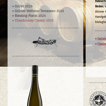
Rebsort
» GrüVe 2025
Boden:
V
» Grüner Veltliner Terrassen 2025
dünner 
» Riesling Platin 2025
Handgel
» Chardonnay Classic 2025
biologis
»
Factsh
»
Flasch