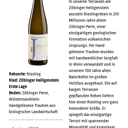
In unseren Terrassen am
Zöbinger Heiligenstein
wurzeln Rieslingreben in 270
Millionen Jahre altem
Zöbinger Perm, einer
einzigartigen geologischen
Formation vulkanischen
Ursprungs. Per Hand
gelesene Trauben wurden
mit handwerklicher Sorgfalt
in Wein verwandelt und in
unserem 700 Jahre alten
Rebsorte:
Riesling
Naturkeller im großen
Ried: Zöbinger Heiligenstein
Holzfass ausgebaut. Die auf
Erste Lage
kargen Terrassen
Boden:
Zöbinger Perm,
gepflanzten Reben liefern
Wüstensandstein
hier einen Riesling von ganz
Handgelesene Trauben aus
besonderer Größe. Er
biologischer Landwirtschaft
spiegelt das einzigartige
Terroir mit spannender
Mineralität und komplexer