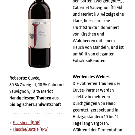
den Sorten Zweigelt (80 %),
Cabernet Sauvignon (10 %)
und Merlot (10 %) zeigt eine
klare, finessenreiche
Fruchtstruktur, dominiert
von Kirschen und
Waldbeeren mit einem
Hauch von Mandeln, und ist
umhüllt von eleganten
Extraktsüßenoten.
Werden des Weines
Rebsorte:
Cuvée,
Die vollreifen Trauben der
80 % Zweigelt, 10 % Cabernet
Cuvée-Partner werden
Sauvignon, 10 % Merlot
selektiv in mehreren
Handgelesene Trauben aus
Durchgängen von Hand
biologischer Landwirtschaft
geerntet, gerebelt und in
Holzgärständern 10 bis 12
»
Factsheet [PDF]
Tage lang vergoren.
»
Flasche/Bottle [JPG]
Während der Fermentation