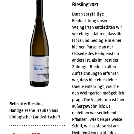
Riesling 2021
Durch sorgfältige
Beobachtung unserer
Weingärten entdeckten wir
vor einigen Jahren, dass die
Flora und Geologie in einer
kleinen Parzelle an der
Ostseite des Heiligenstein
anders ist, als im Rest der
Zöbinger Riede. In alten
Aufzeichnungen erfuhren
wir, dass hier eine kleine
Quelle entspringt, welche
den Weingarten maßgeblich
prägt. Die Vegetation ist hier
Rebsorte:
Riesling
außergewöhnlich: Es
Handgelesene Trauben aus
gedeihen wasserliebende
biologischer Landwirtschaft
Pflanzen, wie beispielweise
Schilf, wie es sie sonst am
Heiligenstein nicht gibt.