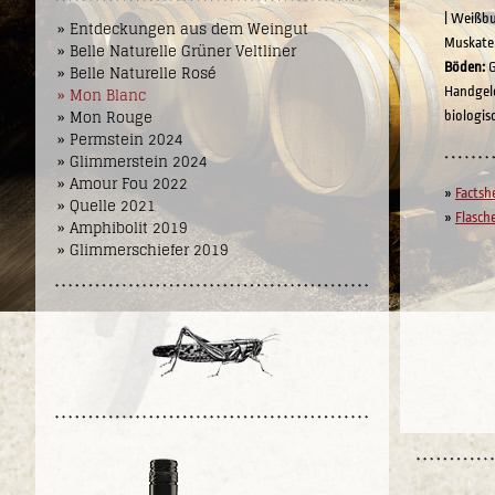
| Weißbu
» Entdeckungen aus dem Weingut
Muskatel
» Belle Naturelle Grüner Veltliner
Böden:
G
» Belle Naturelle Rosé
» Mon Blanc
Handgel
» Mon Rouge
biologis
» Permstein 2024
» Glimmerstein 2024
» Amour Fou 2022
»
Factsh
» Quelle 2021
»
Flasch
» Amphibolit 2019
» Glimmerschiefer 2019