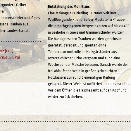
rgunder | Gelber
Entstehung des Mon Blanc
ler
Eine Melange aus Riesling-, Grüner Veltliner-,
limmerschiefer und Gneis
Weißburgunder-, und Gelber Muskateller-Trauben,
esene Trauben aus
die in hochgelegenen Bergweingärten auf bis zu 400
cher Landwirtschaft
m Seehöhe in Gneis und Glimmerschiefer wurzeln.
Die handgelesenen Trauben wurden gemeinsam
geerntet, gerebelt und spontan ohne
eet [PDF]
Temperaturkontrolle im Holzgärständer aus
e/Bottle [JPG]
österreichischer Eiche vergoren und rund eine
Woche auf der Maische belassen. Danach wurde der
frei ablaufende Wein in großen gebrauchten
Holzfässern zur rund 6-monatigen Reifung
gelagert. Dieser Wein ist unfiltriert und ungeschönt.
Vor dem Öffnen die Flasche sanft auf den Kopf und
wieder zurück drehen.