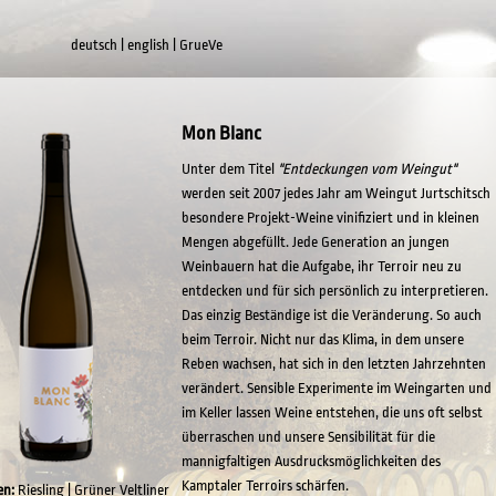
deutsch
|
english
|
GrueVe
Mon Blanc
Unter dem Titel
"Entdeckungen vom Weingut"
werden seit 2007 jedes Jahr am Weingut Jurtschitsch
besondere Projekt-Weine vinifiziert und in kleinen
Mengen abgefüllt. Jede Generation an jungen
Weinbauern hat die Aufgabe, ihr Terroir neu zu
entdecken und für sich persönlich zu interpretieren.
Das einzig Beständige ist die Veränderung. So auch
beim Terroir. Nicht nur das Klima, in dem unsere
Reben wachsen, hat sich in den letzten Jahrzehnten
verändert. Sensible Experimente im Weingarten und
im Keller lassen Weine entstehen, die uns oft selbst
überraschen und unsere Sensibilität für die
mannigfaltigen Ausdrucksmöglichkeiten des
Kamptaler Terroirs schärfen.
en:
Riesling | Grüner Veltliner