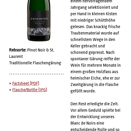
einem hervorragendem
Jahrgang selektioniert und
per Hand in kleinen Kisten
mit niedriger Schütthöhe
gelesen. Das knackig frische
Traubenmaterial wurde auf
schnellstem Wege in den
Keller gebracht und
Rebsorte:
Pinot Noir & St.
schonend gepresst. Nach
Laurent
spontaner Gärung reifte der
Traditionelle Flaschengärung
Wein für mehrere Monate in
einem großen Holzfass aus
heimischer Eiche, ehe er zur
»
Factsheet [PDF]
Zweitgärung in die Flasche
»
Flasche/Bottle [JPG]
gefüllt wurde.
Den Rest erledigte die Zeit.
Vor allem Geduld spielte bei
der Entwicklung unseres
Blanc de Noirs eine
entscheidende Rolle und so